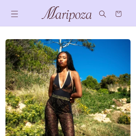
et passer
au
Panier
contenu