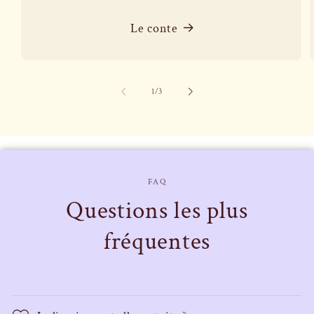
Le conte
de
1
/
3
FAQ
Questions les plus
fréquentes